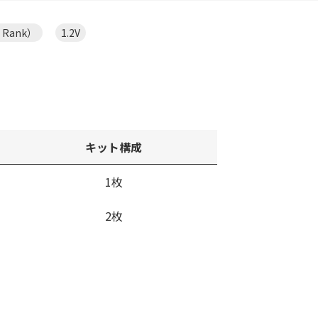
e Rank）
1.2V
キット構成
1枚
2枚