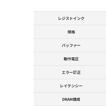
レジストインク
規格
バッファー
動作電圧
エラー訂正
レイテンシー
DRAM構成