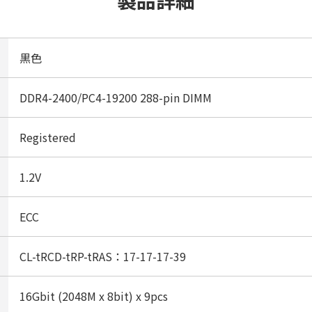
製品詳細
黒色
DDR4-2400/PC4-19200 288-pin DIMM
Registered
1.2V
ECC
CL-tRCD-tRP-tRAS：17-17-17-39
16Gbit (2048M x 8bit) x 9pcs