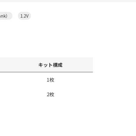
ank）
1.2V
キット構成
1枚
2枚