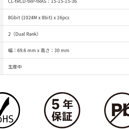
CL-tRCD-tRP-tRAS：15-15-15-36
8Gbit (1024M x 8bit) x 16pcs
2（Dual Rank）
幅：69.6 mm x 高さ：30 mm
生産中