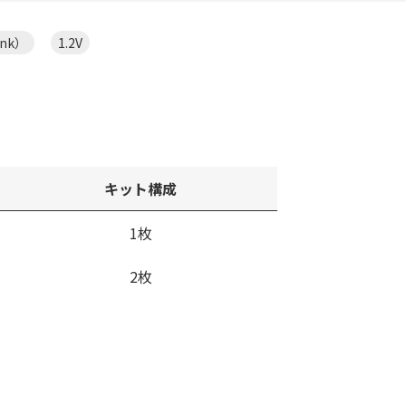
ank）
1.2V
キット構成
1枚
2枚