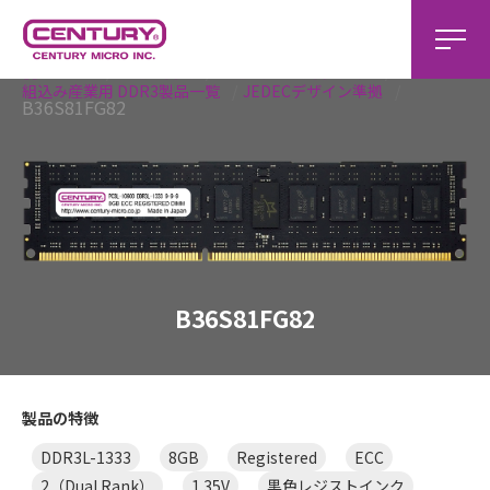
ホーム
組込み製品
組込み産業用 製品一覧
組込み産業用 DDR3製品一覧
JEDECデザイン準拠
B36S81FG82
B36S81FG82
製品の特徴
DDR3L-1333
8GB
Registered
ECC
2（Dual Rank）
1.35V
黒色レジストインク