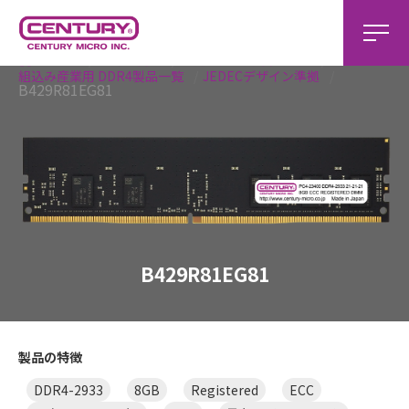
ホーム
組込み製品
組込み産業用 製品一覧
組込み産業用 DDR4製品一覧
JEDECデザイン準拠
B429R81EG81
B429R81EG81
製品の特徴
DDR4-2933
8GB
Registered
ECC